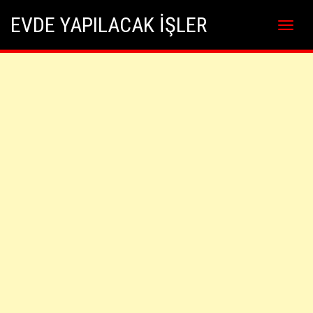
Skip
Skip to content
EVDE YAPILACAK İŞLER
to
content