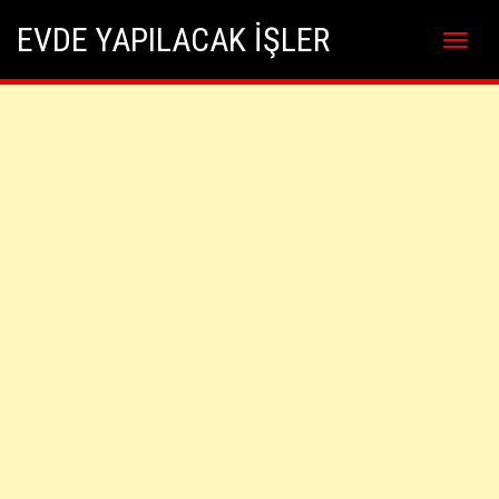
Skip
Skip to content
EVDE YAPILACAK İŞLER
to
content