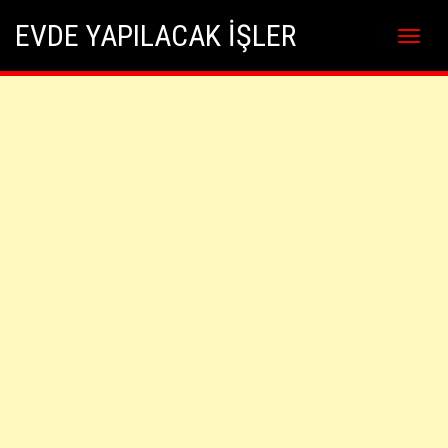
Skip
Skip to content
EVDE YAPILACAK İŞLER
to
content