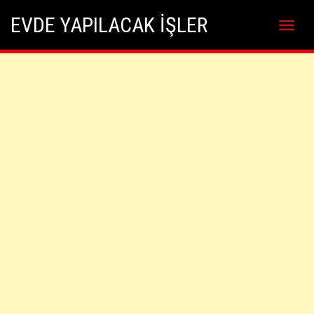
Skip
Skip to content
EVDE YAPILACAK İŞLER
to
content