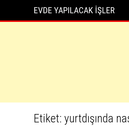
Skip
Skip to content
EVDE YAPILACAK İŞLER
to
content
Etiket:
yurtdışında nas