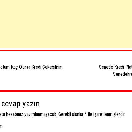
ı
aşımı
otum Kaç Olursa Kredi Çekebilirim
Senetle Kredi Pla
Senetlekr
r cevap yazın
sta hesabınız yayımlanmayacak.
Gerekli alanlar
*
ile işaretlenmişlerdir
um