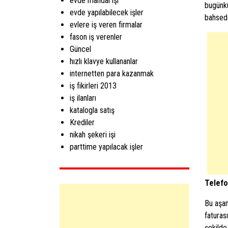
evde mandal işi
bugünk
evde yapılabilecek işler
bahsed
evlere iş veren firmalar
fason iş verenler
Güncel
hızlı klavye kullananlar
internetten para kazanmak
iş fikirleri 2013
iş ilanları
katalogla satış
Krediler
nikah şekeri işi
parttime yapılacak işler
Telefo
Bu aşa
faturas
şekilde