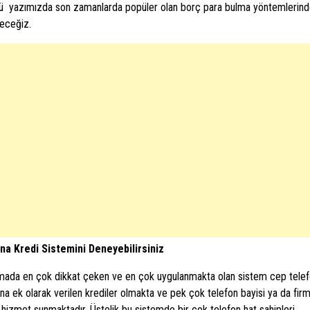
ü yazımızda son zamanlarda popüler olan borç para bulma yöntemlerin
eceğiz.
na Kredi Sistemini Deneyebilirsiniz
mada en çok dikkat çeken ve en çok uygulanmakta olan sistem cep tele
ına ek olarak verilen krediler olmakta ve pek çok telefon bayisi ya da fir
 hizmet sunmaktadır. Üstelik bu sistemde bir çok telefon hat sahipleri