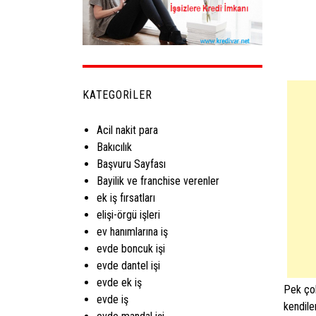
KATEGORILER
Acil nakit para
Bakıcılık
Başvuru Sayfası
Bayilik ve franchise verenler
ek iş fırsatları
elişi-örgü işleri
ev hanımlarına iş
evde boncuk işi
evde dantel işi
evde ek iş
Pek çok
evde iş
kendile