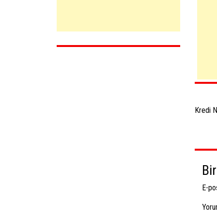
Yaz
dol
Kredi N
Bi
E-po
Yor