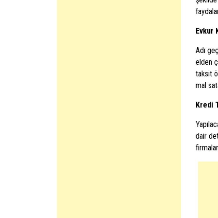
faydala
Evkur K
Adı geç
elden ç
taksit 
mal sat
Kredi T
Yapılac
dair de
firmalar