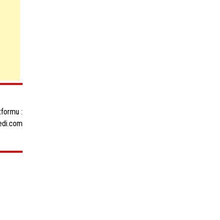
tformu :
edi.com