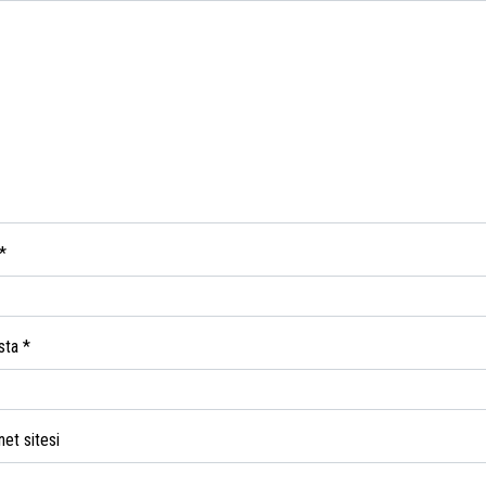
*
sta
*
net sitesi