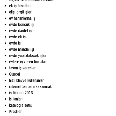
ek iş fırsatları
elişi-örgü işleri
ev hanımlarına iş
evde boncuk işi
evde dantel işi
evde ek iş
evde iş
evde mandal işi
evde yapılabilecek işler
evlere iş veren firmalar
fason iş verenler
Güncel
hızlı klavye kullananlar
internetten para kazanmak
iş fikirleri 2013
iş ilanları
katalogla satış
Krediler