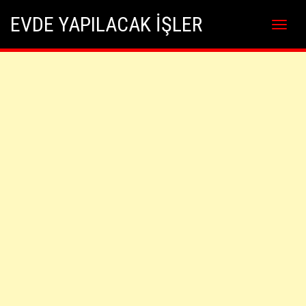
Skip
Skip to content
EVDE YAPILACAK İŞLER
to
content