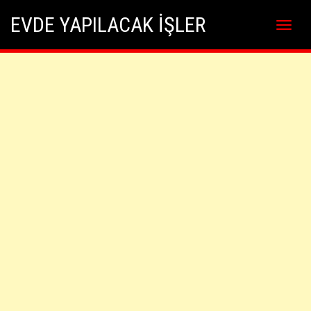
Skip
Skip to content
EVDE YAPILACAK İŞLER
to
content