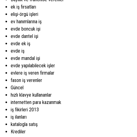
ek iş fırsatları
elişi-örgü işleri
ev hanımlarına iş
evde boncuk işi
evde dantel işi
evde ek iş
evde iş
evde mandal işi
evde yapılabilecek işler
evlere iş veren firmalar
fason iş verenler
Güncel
hızlı klavye kullananlar
internetten para kazanmak
iş fikirleri 2013
iş ilanları
katalogla satış
Krediler