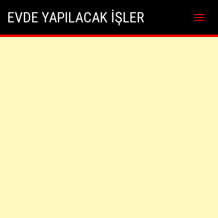
Skip
Skip to content
EVDE YAPILACAK İŞLER
to
content