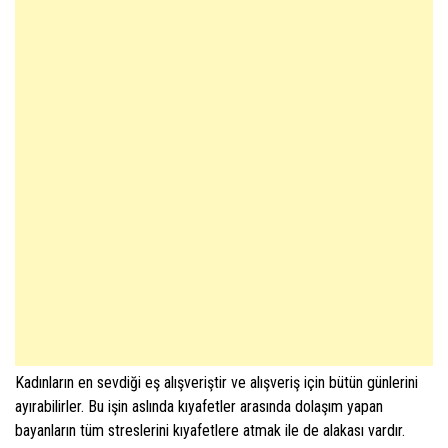
Kadınların en sevdiği eş alışveriştir ve alışveriş için bütün günlerini
ayırabilirler. Bu işin aslında kıyafetler arasında dolaşım yapan
bayanların tüm streslerini kıyafetlere atmak ile de alakası vardır.