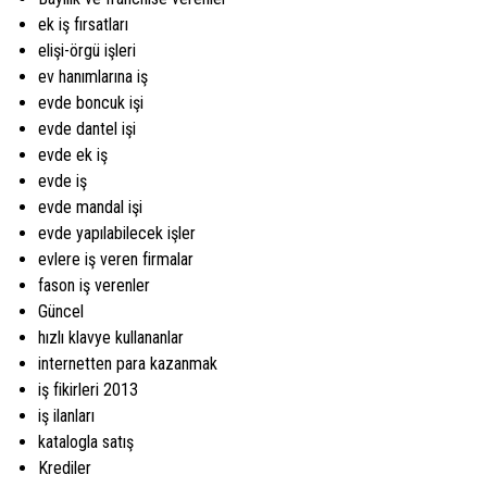
ek iş fırsatları
elişi-örgü işleri
ev hanımlarına iş
evde boncuk işi
evde dantel işi
evde ek iş
evde iş
evde mandal işi
evde yapılabilecek işler
evlere iş veren firmalar
fason iş verenler
Güncel
hızlı klavye kullananlar
internetten para kazanmak
iş fikirleri 2013
iş ilanları
katalogla satış
Krediler