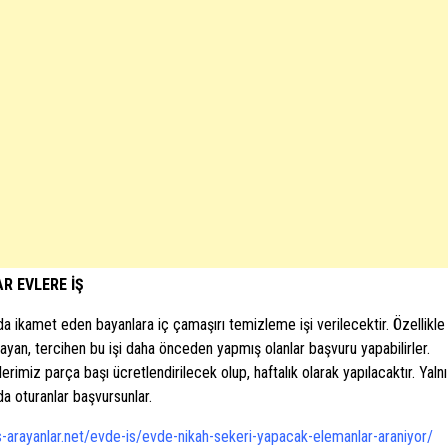
R EVLERE İŞ
da ikamet eden bayanlara iç çamaşırı temizleme işi verilecektir. Özellikle
ayan, tercihen bu işi daha önceden yapmış olanlar başvuru yapabilirler.
rimiz parça başı ücretlendirilecek olup, haftalık olarak yapılacaktır. Yaln
da oturanlar başvursunlar.
is-arayanlar.net/evde-is/evde-nikah-sekeri-yapacak-elemanlar-araniyor/