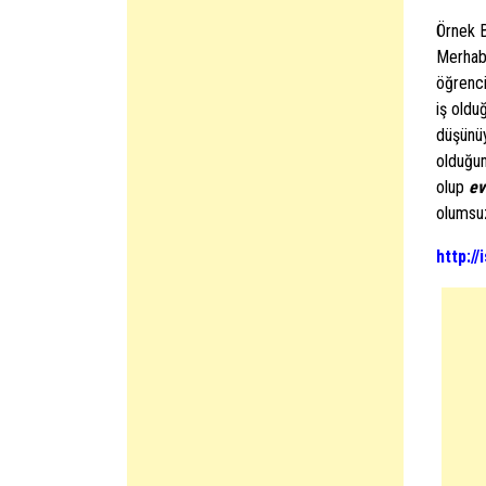
Örnek B
Merhaba
öğrenci
iş old
düşünüy
olduğum
olup
ev
olumsuz
http:/