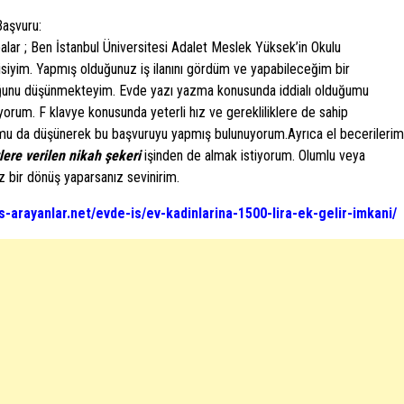
aşvuru:
lar ; Ben İstanbul Üniversitesi Adalet Meslek Yüksek’in Okulu
siyim. Yapmış olduğunuz iş ilanını gördüm ve yapabileceğim bir
uğunu düşünmekteyim. Evde yazı yazma konusunda iddialı olduğumu
orum. F klavye konusunda yeterli hız ve gerekliliklere de sahip
u da düşünerek bu başvuruyu yapmış bulunuyorum.Ayrıca el becerilerim 
lere verilen nikah şekeri
işinden de almak istiyorum. Olumlu veya
 bir dönüş yaparsanız sevinirim.
/is-arayanlar.net/evde-is/ev-kadinlarina-1500-lira-ek-gelir-imkani/