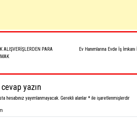
ı
aşımı
K ALIŞVERİŞLERDEN PARA
Ev Hanımlarına Evde İş İmkanı 
NMAK
r cevap yazın
sta hesabınız yayımlanmayacak.
Gerekli alanlar
*
ile işaretlenmişlerdir
um