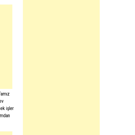
yfamız
 ev
ek işler
kımdan