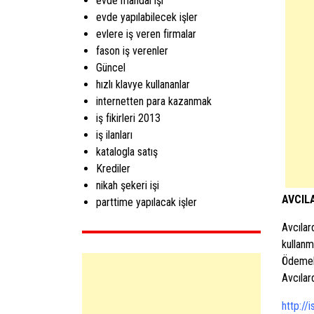
evde mandal işi
evde yapılabilecek işler
evlere iş veren firmalar
fason iş verenler
Güncel
hızlı klavye kullananlar
internetten para kazanmak
iş fikirleri 2013
iş ilanları
katalogla satış
Krediler
nikah şekeri işi
AVCILA
parttime yapılacak işler
Avcılar
kullanm
Ödemele
Avcılar
http://