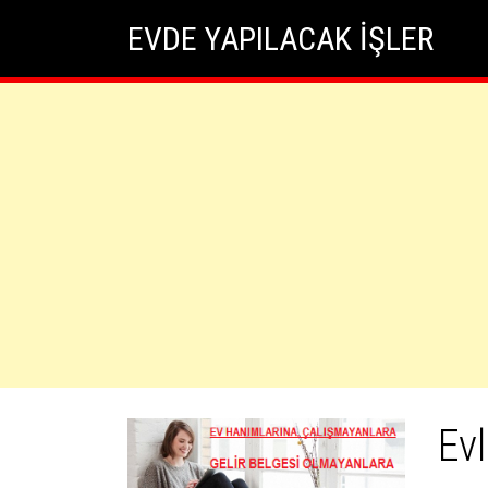
Skip
Skip to content
EVDE YAPILACAK İŞLER
to
content
Evl