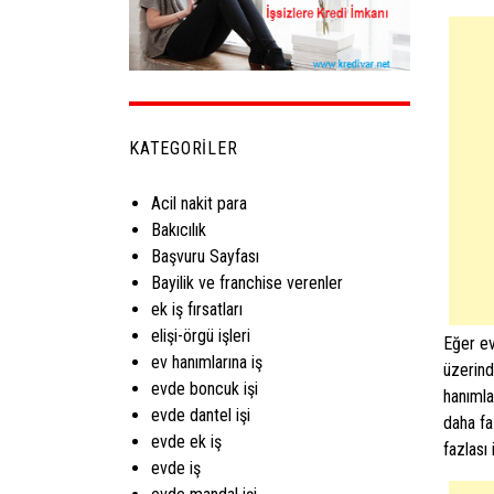
KATEGORILER
Acil nakit para
Bakıcılık
Başvuru Sayfası
Bayilik ve franchise verenler
ek iş fırsatları
elişi-örgü işleri
Eğer ev
ev hanımlarına iş
üzerinde
evde boncuk işi
hanımla
evde dantel işi
daha fa
evde ek iş
fazlası
evde iş