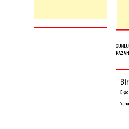
Yaz
dol
GÜNLÜ
KAZA
Bi
E-po
Yor