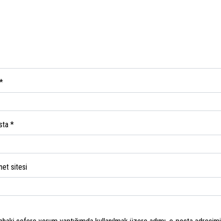
*
sta
*
net sitesi